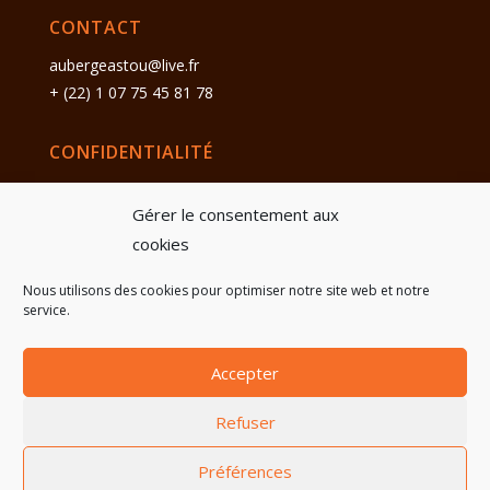
CONTACT
aubergeastou@live.fr
+ (22) 1 07 75 45 81 78
CONFIDENTIALITÉ
Politique de cookies
Gérer le consentement aux
Politique de confidentialité
cookies
INFORMATION
Nous utilisons des cookies pour optimiser notre site web et notre
service.
Mentions légales
Réalisation Concept Web Studio
Accepter
Refuser
© 2021 – Auberge Astou
Préférences